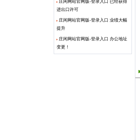
庄闲网站官网版-登录入口 已经获得
进出口许可
庄闲网站官网版-登录入口 业绩大幅
提升
庄闲网站官网版-登录入口 办公地址
变更！