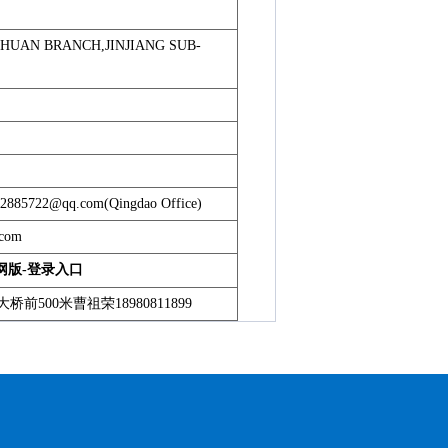
HUAN BRANCH,JINJIANG SUB-
2885722@qq.com(Qingdao Office)
.com
版-登录入口
00米曹祖荣18980811899