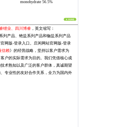
monohydrate 56.5%
睿锂业、四川博睿
，英文缩写：
系列产品、铯盐系列产品和铷盐系列产品
官网版-登录入口。庄闲网站官网版-登录
业信赖
》的经营战略，坚持以客户需求为
足客户的实际需求为目的。我们凭借核心成
的技术熟知以及广泛的客户群体，真诚期望
的、专业性的友好合作关系，全力为国内外