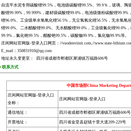
自流平水泥专用碳酸锂99.5%，电池级碳酸锂99.5%、99.9％，玻璃、
酸锂99.99%，99.999%，建材级碳酸锂99.0%，电池级微粉碳酸锂99.
锂96.0%、工业级单水氢氧化锂56.5%，无尘氢氧化锂56.5%，无水氢氧化
锂99.0%、二水醋酸锂99.0%、无水醋酸锂99.0%，工业级氟化锂99.0%，
99.9%，氟化铯99.5%，醋酸铯99.5%，碳酸铷99.9%，氯化铷99.9%等。
庄闲网站官网版-登录入口网页：
//vuodenviinit.com
,
//www.state-lithium.c
E_mail：
350831910@qq.com
地址永久变更至：
四川省成都市郫都区犀浦镇万福路606号
联系方式
中国市场部China Marketing Depart
庄闲网站官网版-登录入口
庄闲网站官网版-登录入口
全称：
通信地址：
四川省成都市郫都区犀浦镇万福路606号
开票地址：
四川省金堂县赵镇十里大道209-229号