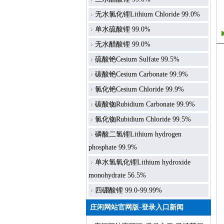
无水氯化锂Lithium Chloride 99.0%
单水硫酸锂 99.0%
无水醋酸锂 99.0%
硫酸铯Cesium Sulfate 99.5%
碳酸铯Cesium Carbonate 99.9%
氯化铯Cesium Chloride 99.9%
碳酸铷Rubidium Carbonate 99.9%
氯化铷Rubidium Chloride 99.5%
磷酸二氢锂Lithium hydrogen
phosphate 99.9%
单水氢氧化锂Lithium hydroxide
monohydrate 56.5%
四硼酸锂 99.0-99.99%
庄闲网站官网版-登录入口新闻