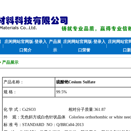
网
庄闲网站官网版-登录入
产品展
庄闲网站官网版-登录入
庄闲网站官网
|
|
|
|
口简介
示
口荣誉
口新
产品展示
产品名称：
硫酸铯Cesium Sulfate
规 格：
99.5%
化 学 式：Cs2SO3 相对分子质量:361.87
外 观：无色斜方或白色针状晶体 Colorless orthorhombic or white needle 
标 准 号：STANDARD NO：Q/BRCs04-2013