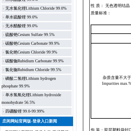
性 质：
无色透明结晶，
无水氯化锂Lithium Chloride 99.0%
质量标准：
单水硫酸锂 99.0%
无水醋酸锂 99.0%
硫酸铯Cesium Sulfate 99.5%
碳酸铯Cesium Carbonate 99.9%
氯化铯Cesium Chloride 99.9%
碳酸铷Rubidium Carbonate 99.9%
氯化铷Rubidium Chloride 99.5%
杂质含量不大
磷酸二氢锂Lithium hydrogen
Impurities max.
phosphate 99.9%
单水氢氧化锂Lithium hydroxide
monohydrate 56.5%
四硼酸锂 99.0-99.99%
庄闲网站官网版-登录入口新闻
包 装：双层塑料袋封