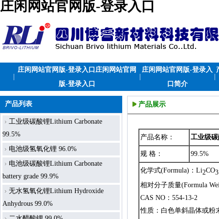
庄闲网站官网版-登录入口
庄闲网站官网版-登录入口庄闲网站官网
庄闲网站官网版-登录入
|
|
|
版-登录入口
口简介
产品列表
产品展示
工业级碳酸锂Lithium Carbonate
99.5%
产品名称：
工业级碳酸锂
电池级氢氧化锂 96.0%
规 格：
99.5%
电池级碳酸锂Lithium Carbonate
化学式(Formula)：Li
CO
2
3
battery grade 99.9%
相对分子质量(Formula Weig
无水氢氧化锂Lithium Hydroxide
CAS NO：554-13-2
Anhydrous 99.0%
性质：白色单斜晶体或粉末
二水醋酸锂 99.0%